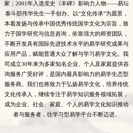
家；
2001
年入选
党史《丰碑》影响力人物
——易坛
泰斗邵伟华先生一手创办。以“
文化传承
”为愿景，
本着发扬与传承中国优秀传统国学文化为宗旨，致
力于国学研究与
信息咨询
，依靠强大的师资团队，
不断开发具有国际先进技术水平的易学研究成果与
应用产品，赋能普通大众了解与学习易学文化。我
司
成立
30年来为多
家知名企业
、
个人
及
家庭提供咨
询服务
广受好评
，是国内最具影响力的易学生态型
服务商。我们也将致力于弘扬易学文化，培养传统
文化传承人，继续专注于易学知识服务领域拓展，
成为企业、社会、家庭、个人的易学文化知识推动
者与服务者，往学习型易学平台不断迈进。