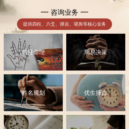
咨询业务
提供四柱、六爻、择吉、堪舆等核心业务
四柱命理
周易决策
优生择吉
姓名规划