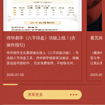
伟华易学《八字排盘》功能上线！(含
看完肖
操作指引)
伟华易学文化重磅推出线上《八字排盘功能》：专
《藏海传
业级八字排盘工具，伟华易学独家算法验证，准确
堂斗争、
度远超市面软件， 完全免费使用，不收取任何费
让观众看
用。
的权谋神
2025-07-02
2025-06-
查看更多