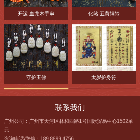
开运-血龙木手串
化煞-五黄铜铃
守护玉佛
太岁护身符
联系我们
广州公司：广州市天河区林和西路1号国际贸易中心1502单
元
咨询电话/微信：189 8899 4756