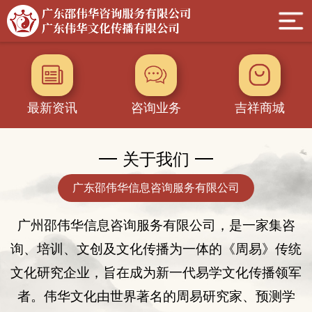
最新资讯
咨询业务
吉祥商城
关于我们
广东邵伟华信息咨询服务有限公司
广州邵伟华
信息
咨询服务有限公司，是一家集咨
询
、
培训、
文创及
文化传播为一体的
《
周易
》
传统
文化
研究企业
，旨在成为新一代易学文化传播领军
者。伟华文化由世界著名的周易研究家、
预测学