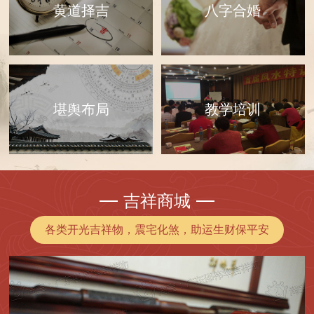
黄道择吉
八字合婚
教学培训
堪舆布局
吉祥商城
各类开光吉祥物，震宅化煞，助运生财保平安