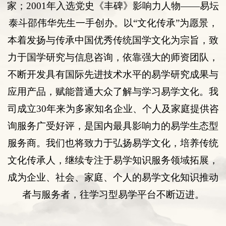
家；
2001
年入选
党史《丰碑》影响力人物
——易坛
泰斗邵伟华先生一手创办。以“
文化传承
”为愿景，
本着发扬与传承中国优秀传统国学文化为宗旨，致
力于国学研究与
信息咨询
，依靠强大的师资团队，
不断开发具有国际先进技术水平的易学研究成果与
应用产品，赋能普通大众了解与学习易学文化。我
司
成立
30年来为多
家知名企业
、
个人
及
家庭提供咨
询服务
广受好评
，是国内最具影响力的易学生态型
服务商。我们也将致力于弘扬易学文化，培养传统
文化传承人，继续专注于易学知识服务领域拓展，
成为企业、社会、家庭、个人的易学文化知识推动
者与服务者，往学习型易学平台不断迈进。