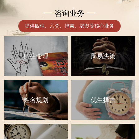
咨询业务
提供四柱、六爻、择吉、堪舆等核心业务
四柱命理
周易决策
优生择吉
姓名规划