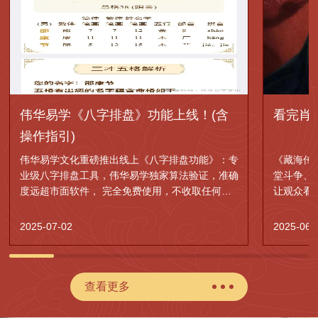
伟华易学《八字排盘》功能上线！(含
看完肖
操作指引)
伟华易学文化重磅推出线上《八字排盘功能》：专
《藏海传
业级八字排盘工具，伟华易学独家算法验证，准确
堂斗争、
度远超市面软件， 完全免费使用，不收取任何费
让观众看
用。
的权谋神
2025-07-02
2025-06-
查看更多