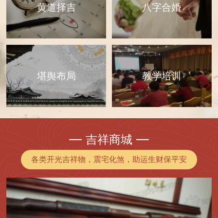
黄道择吉
八字合婚
教学培训
堪舆布局
吉祥商城
各类开光吉祥物，震宅化煞，助运生财保平安