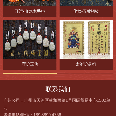
开运-血龙木手串
化煞-五黄铜铃
守护玉佛
太岁护身符
联系我们
广州公司：广州市天河区林和西路1号国际贸易中心1502单
元
咨询电话/微信：189 8899 4756