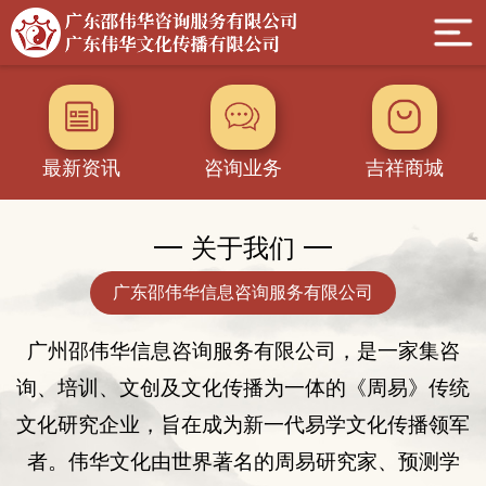
最新资讯
咨询业务
吉祥商城
关于我们
广东邵伟华信息咨询服务有限公司
广州邵伟华
信息
咨询服务有限公司，是一家集咨
询
、
培训、
文创及
文化传播为一体的
《
周易
》
传统
文化
研究企业
，旨在成为新一代易学文化传播领军
者。伟华文化由世界著名的周易研究家、
预测学