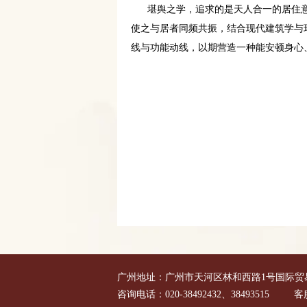
堪舆之学，追求的是天人合一的居住意
使之与居者同频共振，结合现代建筑学与
线与功能动线，以期营造一种能安顿身心
广州地址：广州市天河区林和西路1号国际贸易
咨询电话：020-38492432、38493515 客服微