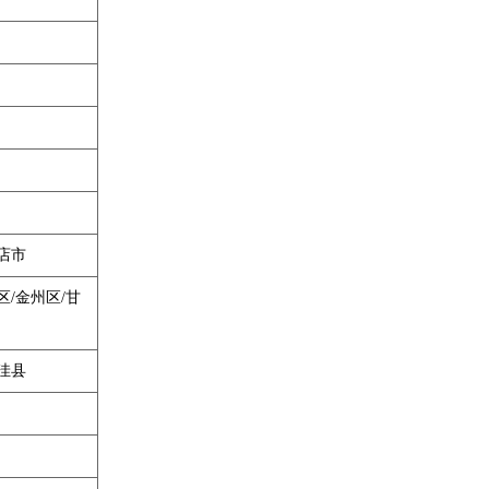
店市
区/金州区/甘
洼县