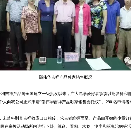
邵伟华吉祥产品独家销售概况
四次专利吉祥产品向全国建立一级批发以来，广大易学爱好者纷纷以批发价和
、个人向我公司正式申请“邵伟华吉祥产品独家销售委托权”， 290 名申请
未曾料到其吉祥效应口口相传，求吉者蜂拥而至。产品由开始的少量订货，
市民在宗教活动场所内进行卜卦、算命、看相、求签、测字和驱鬼治病等活