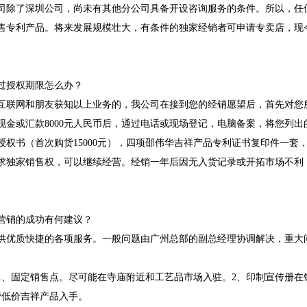
司除了深圳公司，尚未有其他分公司具备开设咨询服务的条件。所以，任
售专利产品。将来发展规模壮大，有条件的独家经销者可申请专卖店，现
过授权期限怎么办？
互联网和朋友获知以上业务的，我公司在接到您的经销愿望后，首先对您
现金或汇款8000元人民币后，通过电话或现场登记，电脑备案，将您列
权书（首次购货15000元），四项邵伟华吉祥产品专利证书复印件一套
求独家销售权，可以继续经营。经销一年后因无入货记录或开拓市场不利
营销的成功有何建议？
供优质快捷的各项服务。一般问题由广州总部的副总经理协调解决，重大
1、固定销售点。尽可能在寺庙附近和工艺品市场入驻。2、印制宣传册在
营低价吉祥产品入手。