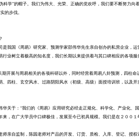
”“伪科学”的帽子。我们为伟大、光荣、正确的党欢呼，我们要不断努力向
坚实的步伐。
？
司是我国《周易》研究家、预测学家邵伟华先生亲自创办的私营企业，运
易行业树立着极高的知名度，我们长期以来提供着与其口碑相应的各项服
了长期开展与周易相关的各项科研以外，同时经营着周易八卦预测，四柱命
易、四柱、玄空风水、过路阴阳风水（初级、高级）面授培训班，以及开
伟华关于：“我们的《周易》应用研究必经走正规化、科学化、产业化、国
年来，在广大学员中口碑极佳，发展至今已初具规模。我们是在２００１
老师亲自监制，陈园老师对产品的开发、订货、质检、入库、登记、授权