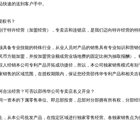
品快速的送到客户手中。
授权书？
别于特许经营（加盟经营），专卖店和连锁店，是我们迈向特许经营的特
须具备专业技能的特殊行业，从业人员对产品的销售具有专业知识和营销
民币方能加盟，并按加盟营业额或营业场地费的固定比例为抽取报酬）。
权人经销本公司专利产品开拓成功捷径，所以，本公司独家销售模式有别
家销售的区域范围，在授权期限内，保证您经营邵伟华专利产品和相关吉
何合法经营？可否以邵伟华公司专卖店名义开业？
同一资本的下属零售单位。即总部投资，总部对分部拥有所有权，分部经
元以上，从本公司批发产品，在指定区域进行独家零售经营。各独家销售点