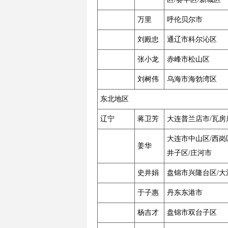
万里
呼伦贝尔市
刘殿忠
通辽市科尔沁区
张小龙
赤峰市松山区
刘树伟
乌海市海勃湾区
东北地区
辽宁
蒋卫芳
大连普兰店市/瓦房
大连市中山区/西岗
姜华
井子区/庄河市
史井娟
盘锦市兴隆台区/大
于子惠
丹东东港市
杨吉才
盘锦市双台子区