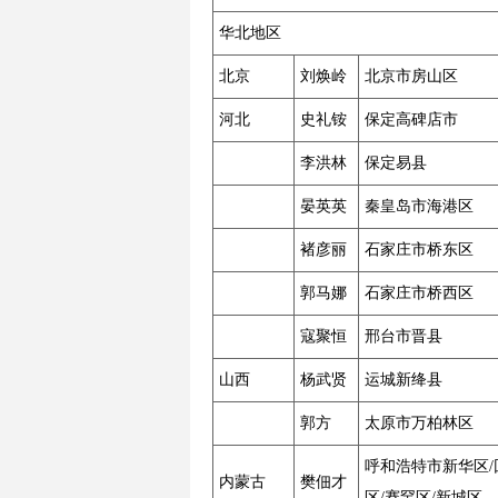
华北地区
北京
刘焕岭
北京市房山区
河北
史礼铵
保定高碑店市
李洪林
保定易县
晏英英
秦皇岛市海港区
褚彦丽
石家庄市桥东区
郭马娜
石家庄市桥西区
寇聚恒
邢台市晋县
山西
杨武贤
运城新绛县
郭方
太原市万柏林区
呼和浩特市新华区/
内蒙古
樊佃才
区/赛罕区/新城区