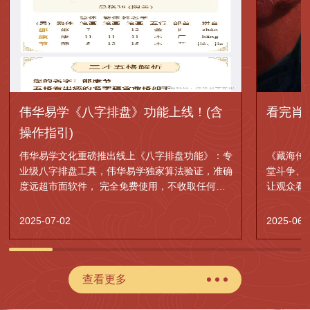
伟华易学《八字排盘》功能上线！(含
看完肖
操作指引)
伟华易学文化重磅推出线上《八字排盘功能》：专
《藏海传
业级八字排盘工具，伟华易学独家算法验证，准确
堂斗争、
度远超市面软件， 完全免费使用，不收取任何费
让观众看
用。
的权谋神
2025-07-02
2025-06-
查看更多