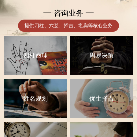
咨询业务
提供四柱、六爻、择吉、堪舆等核心业务
四柱命理
周易决策
优生择吉
姓名规划