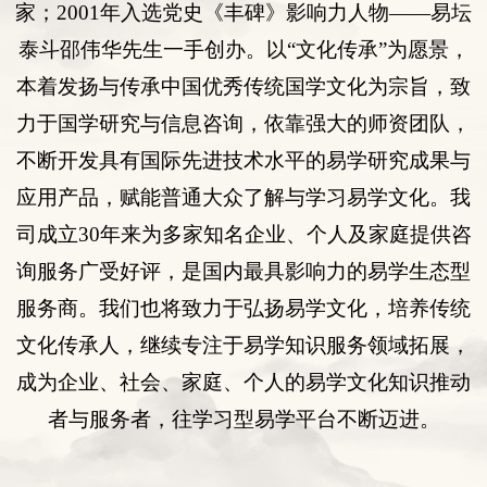
家；
2001
年入选
党史《丰碑》影响力人物
——易坛
泰斗邵伟华先生一手创办。以“
文化传承
”为愿景，
本着发扬与传承中国优秀传统国学文化为宗旨，致
力于国学研究与
信息咨询
，依靠强大的师资团队，
不断开发具有国际先进技术水平的易学研究成果与
应用产品，赋能普通大众了解与学习易学文化。我
司
成立
30年来为多
家知名企业
、
个人
及
家庭提供咨
询服务
广受好评
，是国内最具影响力的易学生态型
服务商。我们也将致力于弘扬易学文化，培养传统
文化传承人，继续专注于易学知识服务领域拓展，
成为企业、社会、家庭、个人的易学文化知识推动
者与服务者，往学习型易学平台不断迈进。