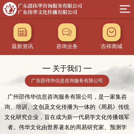
最新资讯
咨询业务
吉祥商城
关于我们
广东邵伟华信息咨询服务有限公司
广州邵伟华
信息
咨询服务有限公司，是一家集咨
询
、
培训、
文创及
文化传播为一体的
《
周易
》
传统
文化
研究企业
，旨在成为新一代易学文化传播领军
者。伟华文化由世界著名的周易研究家、
预测学