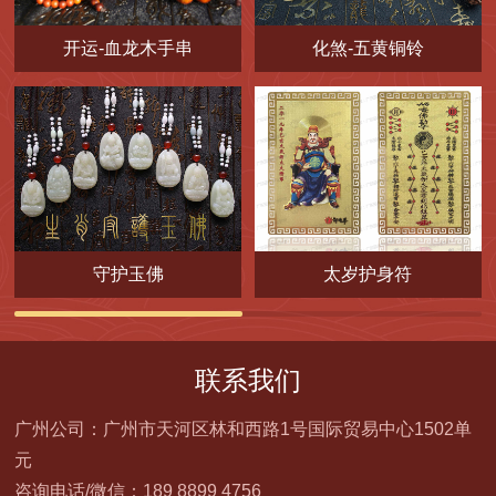
开运-血龙木手串
化煞-五黄铜铃
守护玉佛
太岁护身符
联系我们
广州公司：广州市天河区林和西路1号国际贸易中心1502单
元
咨询电话/微信：189 8899 4756