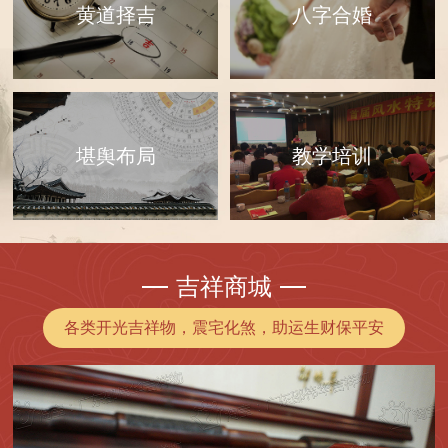
黄道择吉
八字合婚
教学培训
堪舆布局
吉祥商城
各类开光吉祥物，震宅化煞，助运生财保平安