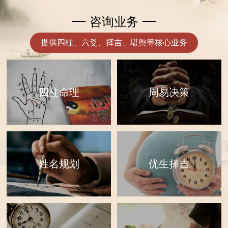
咨询业务
提供四柱、六爻、择吉、堪舆等核心业务
四柱命理
周易决策
优生择吉
姓名规划