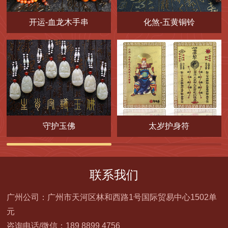
开运-血龙木手串
化煞-五黄铜铃
守护玉佛
太岁护身符
联系我们
广州公司：广州市天河区林和西路1号国际贸易中心1502单
元
咨询电话/微信：189 8899 4756