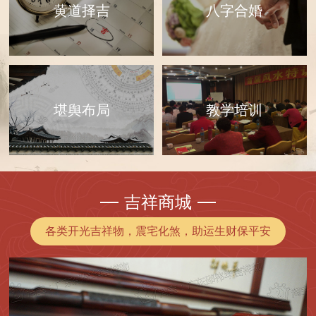
黄道择吉
八字合婚
教学培训
堪舆布局
吉祥商城
各类开光吉祥物，震宅化煞，助运生财保平安