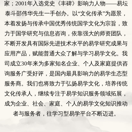
家；
2001
年入选
党史《丰碑》影响力人物
——易坛
泰斗邵伟华先生一手创办。以“
文化传承
”为愿景，
本着发扬与传承中国优秀传统国学文化为宗旨，致
力于国学研究与
信息咨询
，依靠强大的师资团队，
不断开发具有国际先进技术水平的易学研究成果与
应用产品，赋能普通大众了解与学习易学文化。我
司
成立
30年来为多
家知名企业
、
个人
及
家庭提供咨
询服务
广受好评
，是国内最具影响力的易学生态型
服务商。我们也将致力于弘扬易学文化，培养传统
文化传承人，继续专注于易学知识服务领域拓展，
成为企业、社会、家庭、个人的易学文化知识推动
者与服务者，往学习型易学平台不断迈进。