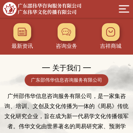
最新资讯
咨询业务
吉祥商城
关于我们
广东邵伟华信息咨询服务有限公司
广州邵伟华
信息
咨询服务有限公司，是一家集咨
询
、
培训、
文创及
文化传播为一体的
《
周易
》
传统
文化
研究企业
，旨在成为新一代易学文化传播领军
者。伟华文化由世界著名的周易研究家、
预测学