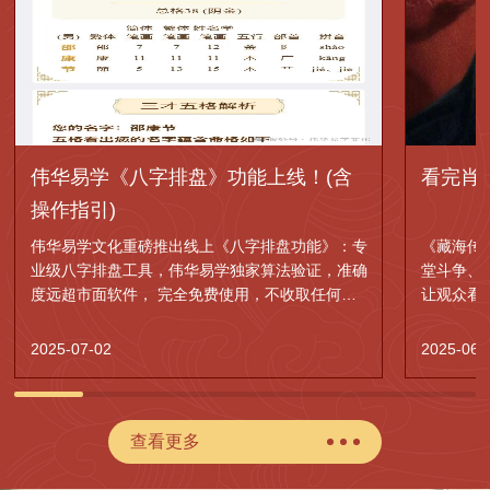
伟华易学《八字排盘》功能上线！(含
看完肖
操作指引)
伟华易学文化重磅推出线上《八字排盘功能》：专
《藏海传
业级八字排盘工具，伟华易学独家算法验证，准确
堂斗争、
度远超市面软件， 完全免费使用，不收取任何费
让观众看
用。
的权谋神
2025-07-02
2025-06-
查看更多