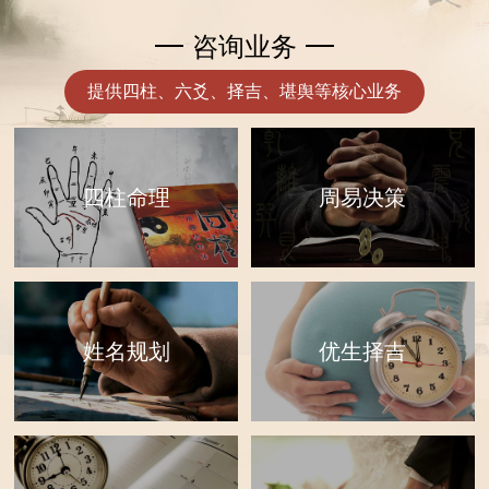
咨询业务
提供四柱、六爻、择吉、堪舆等核心业务
四柱命理
周易决策
优生择吉
姓名规划