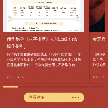
伟华易学《八字排盘》功能上线！(含
看完肖
操作指引)
伟华易学文化重磅推出线上《八字排盘功能》：专
《藏海传
业级八字排盘工具，伟华易学独家算法验证，准确
堂斗争、
度远超市面软件， 完全免费使用，不收取任何费
让观众看
用。
的权谋神
2025-07-02
2025-06-
查看更多