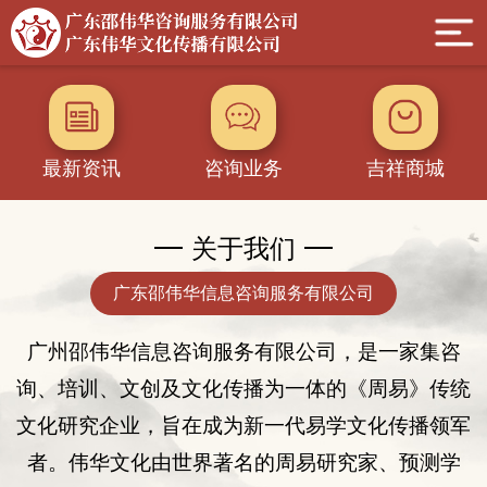
最新资讯
咨询业务
吉祥商城
关于我们
广东邵伟华信息咨询服务有限公司
广州邵伟华
信息
咨询服务有限公司，是一家集咨
询
、
培训、
文创及
文化传播为一体的
《
周易
》
传统
文化
研究企业
，旨在成为新一代易学文化传播领军
者。伟华文化由世界著名的周易研究家、
预测学