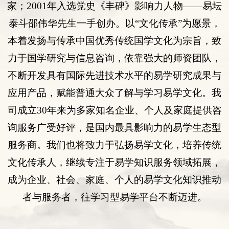
家；
2001
年入选
党史《丰碑》影响力人物
——易坛
泰斗邵伟华先生一手创办。以“
文化传承
”为愿景，
本着发扬与传承中国优秀传统国学文化为宗旨，致
力于国学研究与
信息咨询
，依靠强大的师资团队，
不断开发具有国际先进技术水平的易学研究成果与
应用产品，赋能普通大众了解与学习易学文化。我
司
成立
30年来为多
家知名企业
、
个人
及
家庭提供咨
询服务
广受好评
，是国内最具影响力的易学生态型
服务商。我们也将致力于弘扬易学文化，培养传统
文化传承人，继续专注于易学知识服务领域拓展，
成为企业、社会、家庭、个人的易学文化知识推动
者与服务者，往学习型易学平台不断迈进。