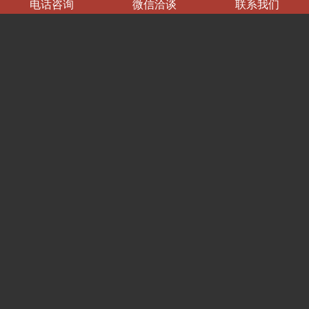
电话咨询
微信洽谈
联系我们
广州公司：189 8899 4756
微信号：189 8899 4756
开运-血龙木手串
化煞-五黄铜铃
广州工作微信
深圳公司：180 3800 6543
微信号：180 3800 6543
深圳工作微信
守护玉佛
太岁护身符
联系我们
广州公司：广州市天河区林和西路1号国际贸易中心1502单
元
咨询电话/微信：189 8899 4756