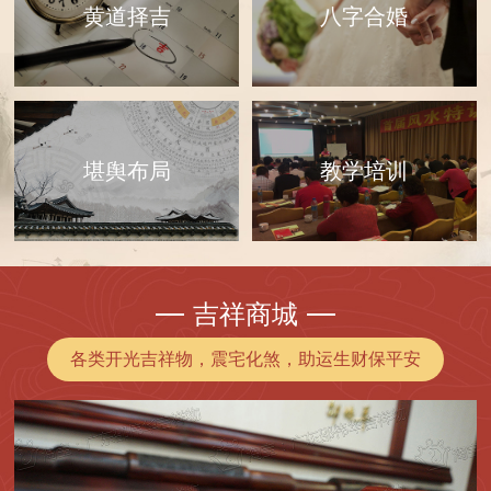
黄道择吉
八字合婚
教学培训
堪舆布局
吉祥商城
各类开光吉祥物，震宅化煞，助运生财保平安