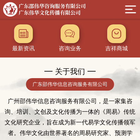
最新资讯
咨询业务
吉祥商城
关于我们
广东邵伟华信息咨询服务有限公司
广州邵伟华
信息
咨询服务有限公司，是一家集咨
询
、
培训、
文创及
文化传播为一体的
《
周易
》
传统
文化
研究企业
，旨在成为新一代易学文化传播领军
者。伟华文化由世界著名的周易研究家、
预测学