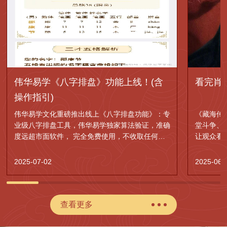
伟华易学《八字排盘》功能上线！(含
看完肖
操作指引)
伟华易学文化重磅推出线上《八字排盘功能》：专
《藏海传
业级八字排盘工具，伟华易学独家算法验证，准确
堂斗争、
度远超市面软件， 完全免费使用，不收取任何费
让观众看
用。
的权谋神
2025-07-02
2025-06-
查看更多