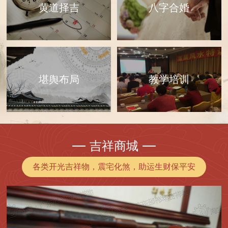
黄道择吉
八字合婚
教学培训
堪舆布局
吉祥商城
各类开光吉祥物，震宅化煞，助运生财保平安