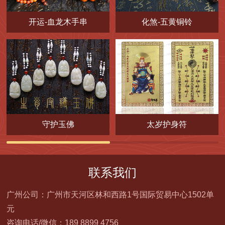
开运-血龙木手串
化煞-五黄铜铃
守护玉佛
太岁护身符
联系我们
广州公司：广州市天河区林和西路1号国际贸易中心1502单
元
咨询电话/微信：189 8899 4756