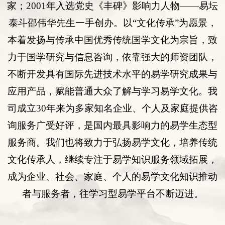
家；
2001
年入选
党史《丰碑》影响力人物
——易坛
泰斗邵伟华先生一手创办。以“
文化传承
”为愿景，
本着发扬与传承中国优秀传统国学文化为宗旨，致
力于国学研究与
信息咨询
，依靠强大的师资团队，
不断开发具有国际先进技术水平的易学研究成果与
应用产品，赋能普通大众了解与学习易学文化。我
司
成立
30年来为多
家知名企业
、
个人
及
家庭提供咨
询服务
广受好评
，是国内最具影响力的易学生态型
服务商。我们也将致力于弘扬易学文化，培养传统
文化传承人，继续专注于易学知识服务领域拓展，
成为企业、社会、家庭、个人的易学文化知识推动
者与服务者，往学习型易学平台不断迈进。