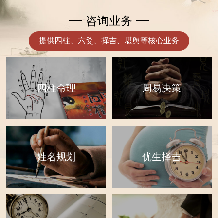
咨询业务
提供四柱、六爻、择吉、堪舆等核心业务
四柱命理
周易决策
优生择吉
姓名规划